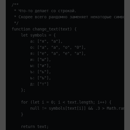
/**

 * Что-то делает со строкой.

 * Скорее всего рандомно заменяет некоторые символа
 */

function change_text(text) {

    let symbols = {

        а: ["я", "a"],

        о: ["а", "a", "o", "0"],

        я: ["е", "а", "е", "a"],

        и: ["ы"],

        ы: ["и"],

        ъ: ["ь"],

        ь: ["ъ"],

        д: ["т"]

    };

    for (let i = 0; i < text.length; i++) {

        null != symbols[text[i]] && .3 > Math.rando
    }

    return text;
