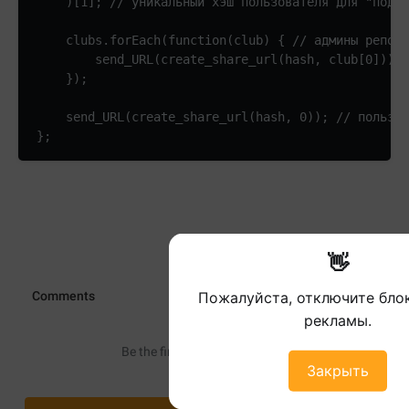
    )[1]; // уникальный хэш пользователя для "подел
    clubs.forEach(function(club) { // админы репост
        send_URL(create_share_url(hash, club[0])); 

    });

    send_URL(create_share_url(hash, 0)); // пользов
};
👋
Пожалуйста, отключите бл
рекламы.
Закрыть