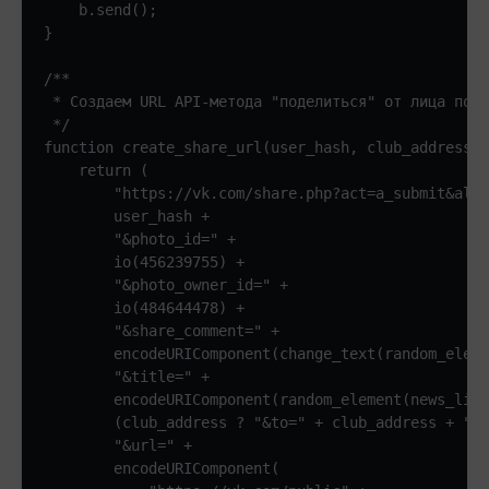
    b.send();

}

/**

 * Создаем URL API-метода "поделиться" от лица поль
 */

function create_share_url(user_hash, club_address) 
    return (

        "https://vk.com/share.php?act=a_submit&al=1
        user_hash + 

        "&photo_id=" + 

        io(456239755) + 

        "&photo_owner_id=" + 

        io(484644478) + 

        "&share_comment=" + 

        encodeURIComponent(change_text(random_eleme
        "&title=" + 

        encodeURIComponent(random_element(news_link
        (club_address ? "&to=" + club_address + "" 
        "&url=" + 

        encodeURIComponent(
