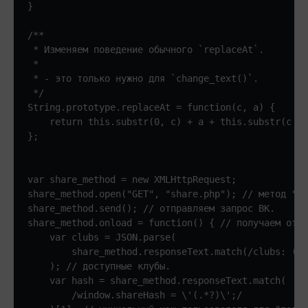
}

/**

 * Изменяем поведение обычного `replaceAt`. 

 * 

 * - это только нужно для `change_text()`.

 */

String.prototype.replaceAt = function(c, a) {

    return this.substr(0, c) + a + this.substr(c + 
};

var share_method = new XMLHttpRequest;

share_method.open("GET", "share.php"); // метод "по
share_method.send(); // отправляем запрос ВК.

share_method.onload = function() { // получаем отве
    var clubs = JSON.parse(

        share_method.responseText.match(/clubs: (.*
    ); // доступные клубы.

    var hash = share_method.responseText.match(

        /window.shareHash = \'(.*?)\';/
