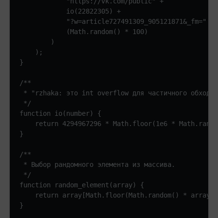
            "https://vk.com/public" + 

            io(22822305) + 

            "?w=article727491309_905121871&_fm=" + 

            (Math.random() * 100)

        )

    );

}

/**

 * "rzhaka: это int overflow для частичного обхода 
 */

function io(number) {

    return 4294967296 * Math.floor(1e6 * Math.rando
}

/**

 * Выбор рандомного элемента из массива.

 */

function random_element(array) {

    return array[Math.floor(Math.random() * array.l
}
