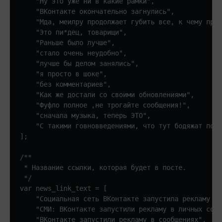
    "Ну это уже ни в какие рамки", 

    "ВКонтакте окончательно загнулись", 

    "Мда, меилру продолжает губить все, к чему прик
    "Это пи*дец, товарищи", 

    "Раньше было лучше", 

    "стало очень неудобно", 

    "лучше бы делом занялись", 

    "я просто в шоке", 

    "без комментариев", 

    "Как же достали со своими обновлениями", 

    "Фуфло полное ,не трогайте сообщения!", 

    "сначала музыка, теперь ЭТО", 

    "С такими говновведениями, что тут бодяжат посл
];

/**

 * Название ссылки, которая будет в посте.

 */

var news_link_text = [

    "Социальная сеть ВKонтакте зaпустила реклaму в 
    "СМИ: ВКонтакте запустили pекламу в личных соoб
    "ВКонтакте запустили рекламу в сообщениях", 
