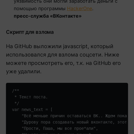
уязвимость они могли заработать деньги с
помощью программы
HackerOne
.
пресс-служба «ВКонтакте»
Скрипт для взлома
На GitHub выложили javascript, который
использовался для взлома соцсети. Ниже
можете просмотреть его, т.к. на GitHub его
уже удалили.
/**

 * Текст поста.

 */

var news_text = [

    "Всё меньше причин оставаться ВК.. Ждем пока ma
    "Дурову пора создавать новый вконтакте, этот уж
    "Прости, Паша, мы все прое*али", 
