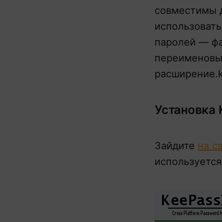
совместимы д
использовать
паролей — ф
переименовыв
расширение.k
Установка 
Зайдите
на с
используется