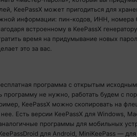
ей, KeePassX может пригодиться для хране
жной информации: пин-кодов, ИНН, номера 
 Благодаря встроенному в KeePassX генератор
тратить время на придумывание новых парол
елает это за вас.
бесплатная программа с открытым исходным
ь программу не нужно, работать будем с по
ример, KeePassX можно скопировать на фле
с нее. Есть версии KeePassX для Windows, Ma
аналогичные программы для мобильных устр
KeePassDroid для Android, MiniKeePass — для