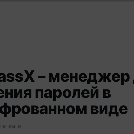
assX – менеджер
ения паролей в
фрованном виде
мин чтения