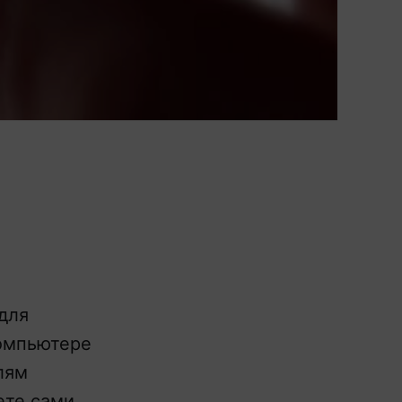
для
компьютере
лям
ете сами.