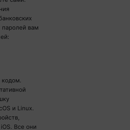
ния
банковских
у паролей вам
ей:
 кодом.
ртативной
шку
cOS и Linux.
ойств,
 iOS. Все они