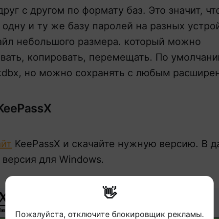
руг с другом по формату баз. Это значит, ч
 одну и ту же базу паролей на разных устро
айл небольшого размера. который можно
ать, копировать, перемещать. По умолчан
dbx, но можно сохранять с любым расшире
KeePassX
айт
KeePassX и скачайте нужную версию. В д
 версия для Windows.
👋
Пожалуйста, отключите блокировщик рекламы.