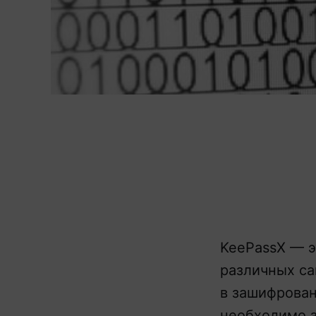
KeePassX — э
различных са
в зашифрован
необходимо з