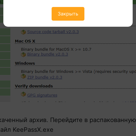
Закрыть
каченный архив. Перейдите в распакованную
файл KeePassX.exe