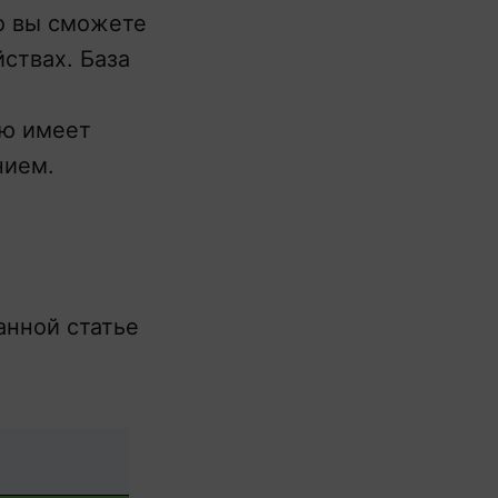
то вы сможете
йствах. База
ию имеет
нием.
анной статье