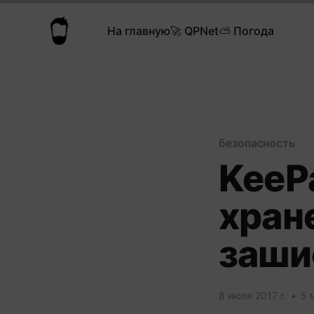
На главную
🚀 QPNet
⛅️ Погода
безопасность
KeeP
хран
заши
8 июля 2017 г.
•
5 