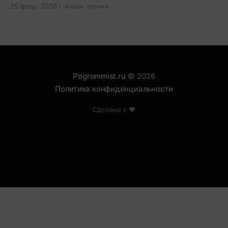
проходит через цепочку из двух и более
25 февр. 2026 г.
4 мин чтения
серверов.
Pogrommist.ru
© 2026
Политика конфиденциальности
Сделано с ❤️