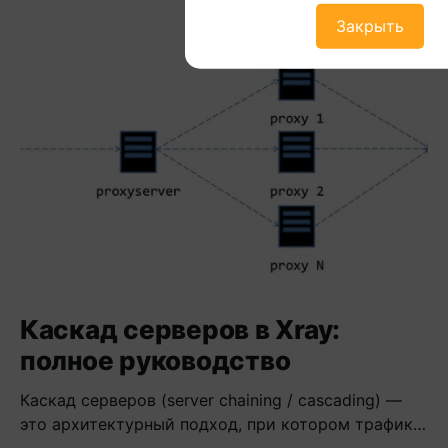
Закрыть
Каскад серверов в Xray:
полное руководство
Каскад серверов (server chaining / cascading) —
это архитектурный подход, при котором трафик