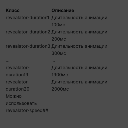
Класс
Описание
revealator-duration1
Длительность анимации
100мс
revealator-duration2
Длительность анимации
200мс
revealator-duration3
Длительность анимации
300мс
…
…
revealator-
Длительность анимации
duration19
1900мс
revealator-
Длительность анимации
duration20
2000мс
Можно
использовать
revealator-speed##