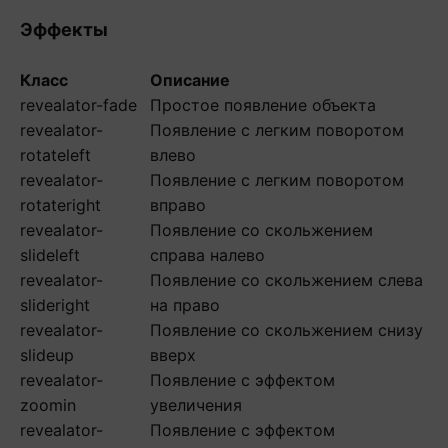
Эффекты
Класс
Описание
revealator-fade
Простое появление объекта
revealator-
Появление с легким поворотом
rotateleft
влево
revealator-
Появление с легким поворотом
rotateright
вправо
revealator-
Появление со скольжением
slideleft
справа налево
revealator-
Появление со скольжением слева
slideright
на право
revealator-
Появление со скольжением снизу
slideup
вверх
revealator-
Появление с эффектом
zoomin
увеличения
revealator-
Появление с эффектом