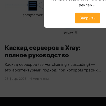
рекламы.
Закрыть
Каскад серверов в Xray:
полное руководство
Каскад серверов (server chaining / cascading) —
это архитектурный подход, при котором трафик
проходит через цепочку из двух и более
25 февр. 2026 г.
4 мин чтения
серверов.