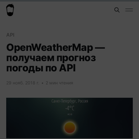
API
OpenWeatherMap —
получаем прогноз
погоды по API
29 нояб. 2018 г.
•
2 мин чтения