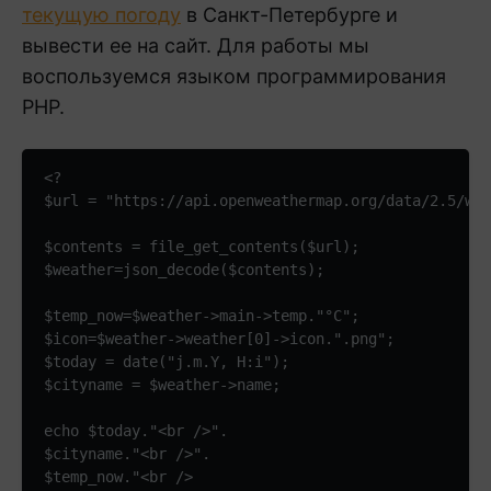
текущую погоду
в Санкт-Петербурге и
вывести ее на сайт. Для работы мы
воспользуемся языком программирования
PHP.
<?

$url = "https://api.openweathermap.org/data/2.5/wea
$contents = file_get_contents($url);

$weather=json_decode($contents);

$temp_now=$weather->main->temp."°C";

$icon=$weather->weather[0]->icon.".png";

$today = date("j.m.Y, H:i");

$cityname = $weather->name;

echo $today."<br />".

$cityname."<br />".

$temp_now."<br />
