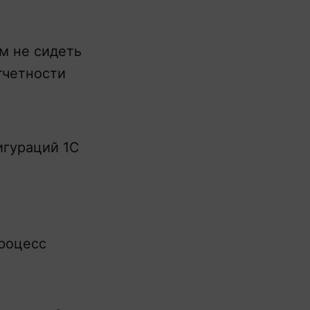
м не сидеть
тчетности
игураций 1С
Процесс