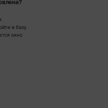
овлена?
я
ойти в базу
ется окно