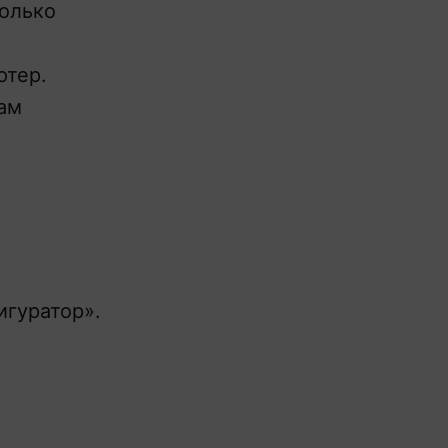
колько
ютер.
ам
гуратор».