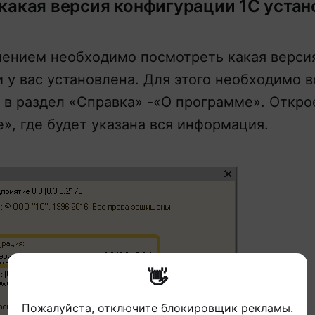
 какая версия конфигурации 1С устан
лением необходимо посмотреть какая верси
 у вас установлена. Для этого необходимо в
и в раздел «Справка» -«О программе». Откро
», где будет указана вся информация.
👋
Пожалуйста, отключите блокировщик рекламы.