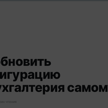
обновить
игурацию
ухгалтерия самом
ин чтения