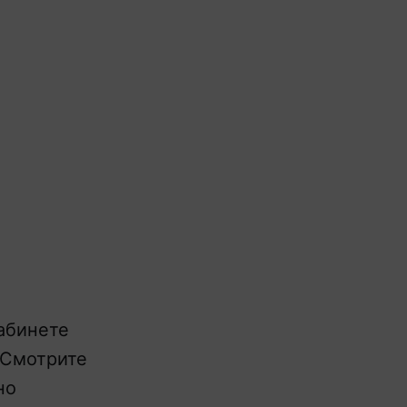
абинете
. Смотрите
но