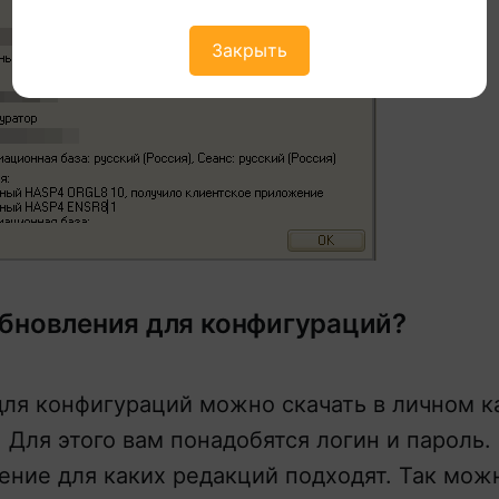
Закрыть
обновления для конфигураций?
ля конфигураций можно скачать в личном к
. Для этого вам понадобятся логин и пароль
ение для каких редакций подходят. Так мож