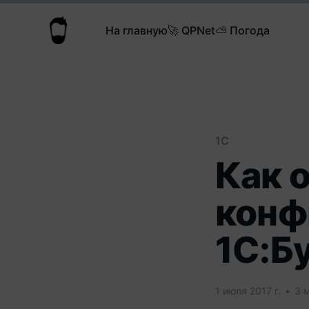
На главную
🚀 QPNet
⛅️ Погода
1С
Как 
конф
1С:Б
1 июля 2017 г.
•
3 м