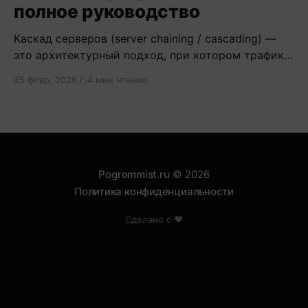
полное руководство
Каскад серверов (server chaining / cascading) —
это архитектурный подход, при котором трафик
проходит через цепочку из двух и более
25 февр. 2026 г.
4 мин чтения
серверов.
Pogrommist.ru
© 2026
Политика конфиденциальности
Сделано с ❤️