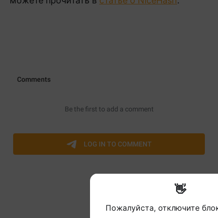
можете прочитать в
статье о NiceHash
.
👋
Пожалуйста, отключите бл