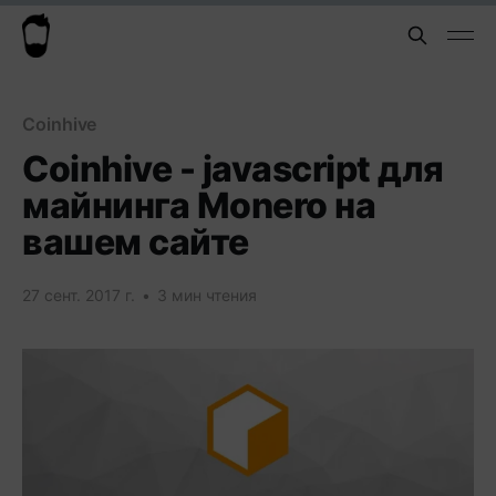
Coinhive
Coinhive - javascript для
майнинга Monero на
вашем сайте
27 сент. 2017 г.
•
3 мин чтения