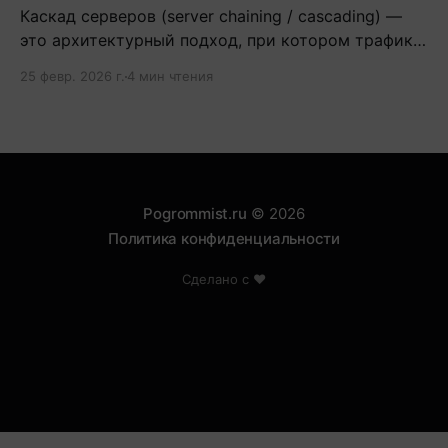
Каскад серверов (server chaining / cascading) —
это архитектурный подход, при котором трафик
проходит через цепочку из двух и более
25 февр. 2026 г.
4 мин чтения
серверов.
Pogrommist.ru
© 2026
Политика конфиденциальности
Сделано с ❤️